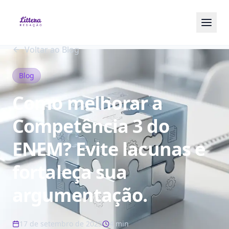
Voltar ao Blog
Blog
Como melhorar a
Competência 3 do
ENEM? Evite lacunas e
fortaleça sua
argumentação.
17 de setembro de 2025
4 min